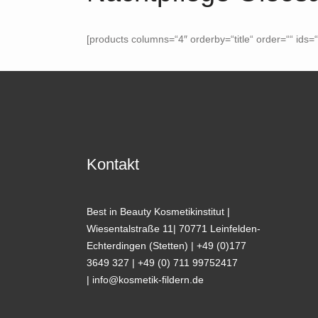
[products columns=“4″ orderby=“title“ order=““ ids=
Kontakt
Best in Beauty Kosmetikinstitut |
Wiesentalstraße 11| 70771 Leinfelden-
Echterdingen (Stetten) | +49 (0)177
3649 327 | +49 (0) 711 99752417
| info@kosmetik-fildern.de