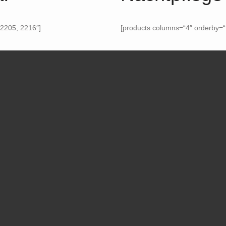
“2205, 2216″]
[products columns=“4″ orderby=“t