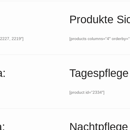
Produkte Si
“2227, 2219″]
[products columns=“4″ orderby=“t
a:
Tagespflege
[product id=“2334″]
:
Nachtpflege