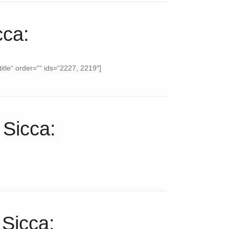
cca:
itle“ order=““ ids=“2227, 2219″]
 Sicca:
 Sicca: