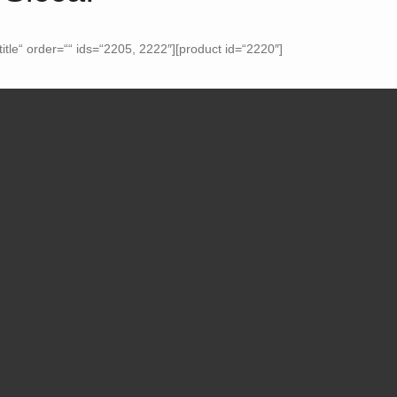
itle“ order=““ ids=“2205, 2222″][product id=“2220″]