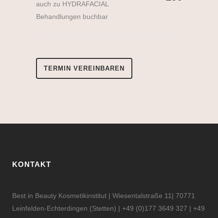
auch zu HYDRAFACIAL
Behandlungen buchbar
TERMIN VEREINBAREN
KONTAKT
Best in Beauty Kosmetikinstitut | Wiesentalstraße 11| 70771
Leinfelden-Echterdingen (Stetten) | +49 (0)177 3649 327 | +49