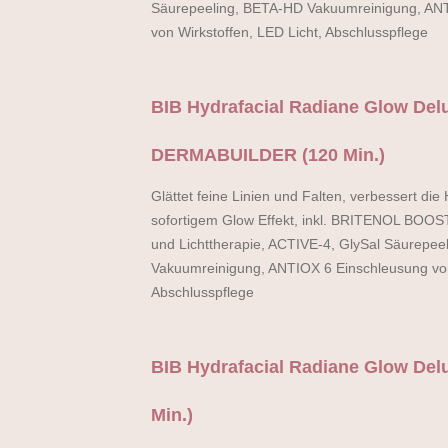
Säurepeeling, BETA-HD Vakuumreinigung, AN
von Wirkstoffen, LED Licht, Abschlusspflege
BIB Hydrafacial Radiane Glow De
DERMABUILDER (120 Min.)
Glättet feine Linien und Falten, verbessert die H
sofortigem Glow Effekt, inkl. BRITENOL B
und Lichttherapie, ACTIVE-4, GlySal Säurepe
Vakuumreinigung, ANTIOX 6 Einschleusung von 
Abschlusspflege
BIB Hydrafacial Radiane Glow Del
Min.)