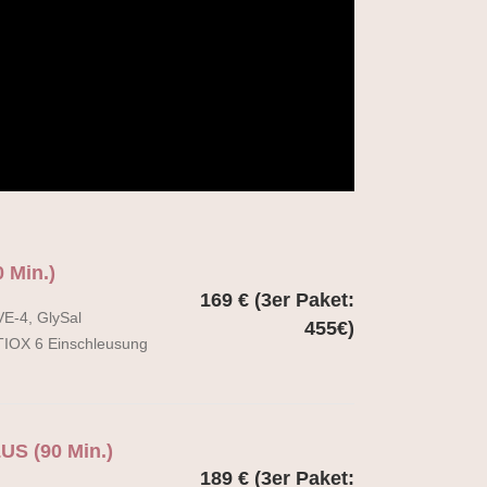
 Min.)
169 € (3er Paket:
IVE-4, GlySal
455€)
TIOX 6 Einschleusung
US (90 Min.)
189 € (3er Paket: