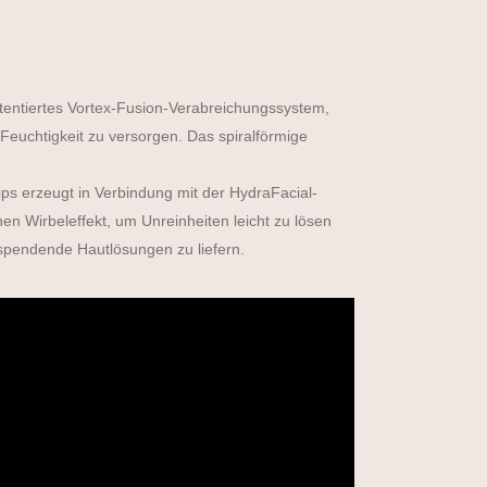
atentiertes Vortex-Fusion-Verabreichungssystem,
Feuchtigkeit zu versorgen. Das spiralförmige
ps erzeugt in Verbindung mit der HydraFacial-
n Wirbeleffekt, um Unreinheiten leicht zu lösen
sspendende Hautlösungen zu liefern.