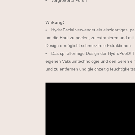
Vergrößerte Poren
Wirkung:
HydraFacial verwendet ein einzigartiges, p
um die Haut zu peelen, zu extrahieren und mit 
Design ermöglicht schmerzfreie Extraktionen.
Das spiralförmige Design der HydroPeel® Ti
eigenen Vakuumtechnologie und den Seren eine
und zu entfernen und gleichzeitig feuchtigkeit