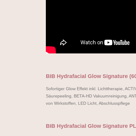
BIB Hydrafacial Glow Signature (60
Sofortiger Glow Effekt inkl. Lichttherapie, ACT
Säurepeeling, BETA-HD Vakuumreinigung, AN
von Wirkstoffen, LED Licht, Abschlusspflege
BIB Hydrafacial Glow Signature PL