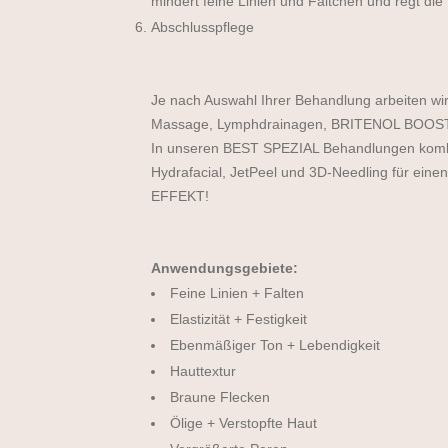
mindert feine Linien und Fältchen und regt die
Abschlusspflege
Je nach Auswahl Ihrer Behandlung arbeiten wir 
Massage, Lymphdrainagen, BRITENOL BOO
In unseren BEST SPEZIAL Behandlungen kombi
Hydrafacial, JetPeel und 3D-Needling für ei
EFFEKT!
Anwendungsgebiete:
Feine Linien + Falten
Elastizität + Festigkeit
Ebenmäßiger Ton + Lebendigkeit
Hauttextur
Braune Flecken
Ölige + Verstopfte Haut