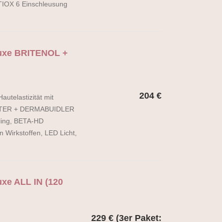
TIOX 6 Einschleusung
luxe BRITENOL +
204 €
autelastizität mit
OOSTER + DERMABUIDLER
eling, BETA-HD
Wirkstoffen, LED Licht,
uxe ALL IN (120
229 € (3er Paket: