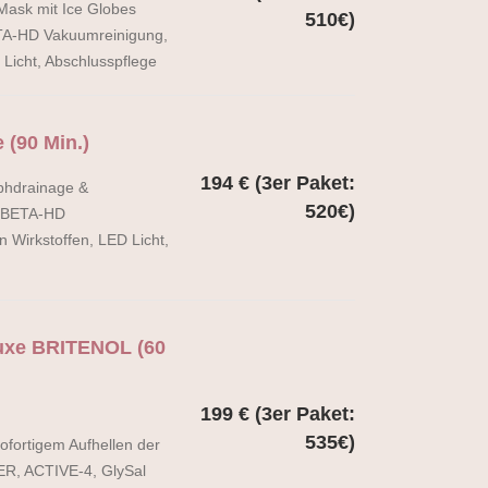
y Mask mit Ice Globes
510€)
TA-HD Vakuumreinigung,
Licht, Abschlusspflege
 (90 Min.)
194 € (3er Paket:
mphdrainage &
520€)
, BETA-HD
Wirkstoffen, LED Licht,
luxe BRITENOL (60
199 € (3er Paket:
535€)
fortigem Aufhellen der
ER, ACTIVE-4, GlySal